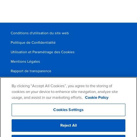
Conditions d'utilisation du site web
Politique de Confidentialité
Utilisation et Paramétrage des Cookies
Mentions Légales
Rapport de transparence
Conditions Générales de Vente
By clicking “Accept All Cookies”, you agree to the storing of
Contrat de Partenariat
cookies on your device to enhance site navigation, analyze site
usage, and assist in our marketing efforts.
Cookie Policy
© 2026 KLDiscovery Ontrack - All Rights Reserved.
Cookies Settings
Reject All